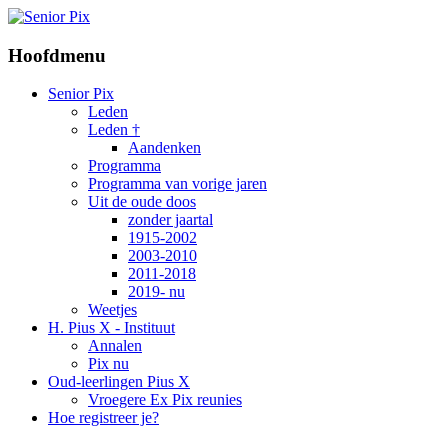
Hoofdmenu
Senior Pix
Leden
Leden †
Aandenken
Programma
Programma van vorige jaren
Uit de oude doos
zonder jaartal
1915-2002
2003-2010
2011-2018
2019- nu
Weetjes
H. Pius X - Instituut
Annalen
Pix nu
Oud-leerlingen Pius X
Vroegere Ex Pix reunies
Hoe registreer je?