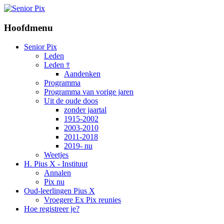
Hoofdmenu
Senior Pix
Leden
Leden †
Aandenken
Programma
Programma van vorige jaren
Uit de oude doos
zonder jaartal
1915-2002
2003-2010
2011-2018
2019- nu
Weetjes
H. Pius X - Instituut
Annalen
Pix nu
Oud-leerlingen Pius X
Vroegere Ex Pix reunies
Hoe registreer je?