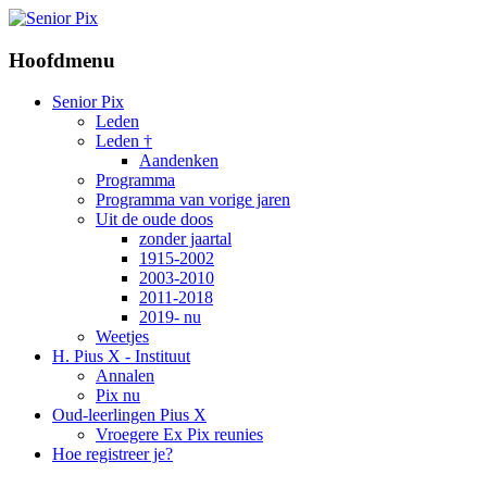
Hoofdmenu
Senior Pix
Leden
Leden †
Aandenken
Programma
Programma van vorige jaren
Uit de oude doos
zonder jaartal
1915-2002
2003-2010
2011-2018
2019- nu
Weetjes
H. Pius X - Instituut
Annalen
Pix nu
Oud-leerlingen Pius X
Vroegere Ex Pix reunies
Hoe registreer je?