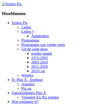
Hoofdmenu
Senior Pix
Leden
Leden †
Aandenken
Programma
Programma van vorige jaren
Uit de oude doos
zonder jaartal
1915-2002
2003-2010
2011-2018
2019- nu
Weetjes
H. Pius X - Instituut
Annalen
Pix nu
Oud-leerlingen Pius X
Vroegere Ex Pix reunies
Hoe registreer je?