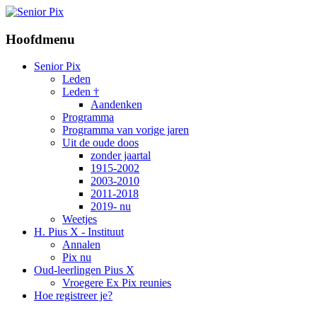
Hoofdmenu
Senior Pix
Leden
Leden †
Aandenken
Programma
Programma van vorige jaren
Uit de oude doos
zonder jaartal
1915-2002
2003-2010
2011-2018
2019- nu
Weetjes
H. Pius X - Instituut
Annalen
Pix nu
Oud-leerlingen Pius X
Vroegere Ex Pix reunies
Hoe registreer je?