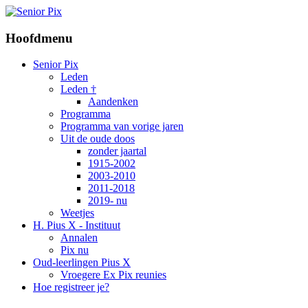
Hoofdmenu
Senior Pix
Leden
Leden †
Aandenken
Programma
Programma van vorige jaren
Uit de oude doos
zonder jaartal
1915-2002
2003-2010
2011-2018
2019- nu
Weetjes
H. Pius X - Instituut
Annalen
Pix nu
Oud-leerlingen Pius X
Vroegere Ex Pix reunies
Hoe registreer je?