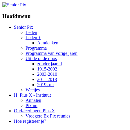
Hoofdmenu
Senior Pix
Leden
Leden †
Aandenken
Programma
Programma van vorige jaren
Uit de oude doos
zonder jaartal
1915-2002
2003-2010
2011-2018
2019- nu
Weetjes
H. Pius X - Instituut
Annalen
Pix nu
Oud-leerlingen Pius X
Vroegere Ex Pix reunies
Hoe registreer je?